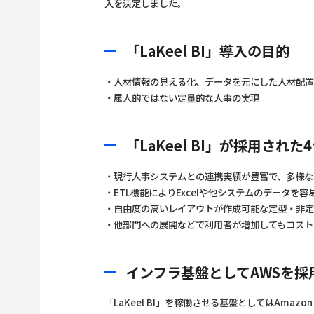
入を決定しました。
「LaKeel BI」導入の目的
・人材情報の見える化、データを元にした人材配
・属人的ではない定量的な人事の実現
「LaKeel BI」が採用された
・現行人事システムとの連携実績が豊富で、多様な
・ETL機能によりExcelや他システムのデータを
・自由度の高いレイアウトが作成可能な定型・非
・他部門への展開などで利用者が増加してもコスト
インフラ基盤としてAWSを採
「LaKeel BI」を稼働させる基盤としてはAmazo