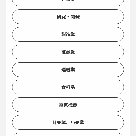
研究・開発
製造業
証券業
運送業
食料品
電気機器
卸売業、小売業