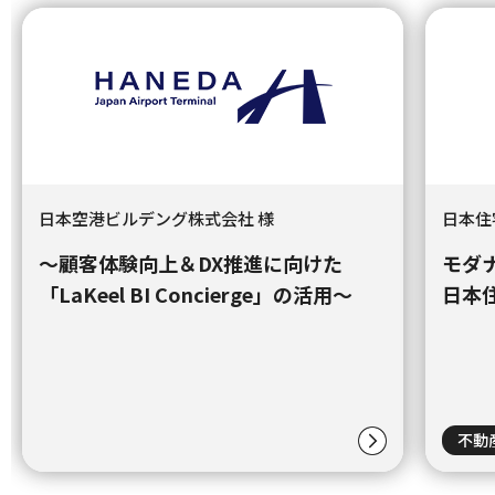
日本空港ビルデング株式会社 様
日本住
～顧客体験向上＆DX推進に向けた
モダ
「LaKeel BI Concierge」の活用～
日本
不動