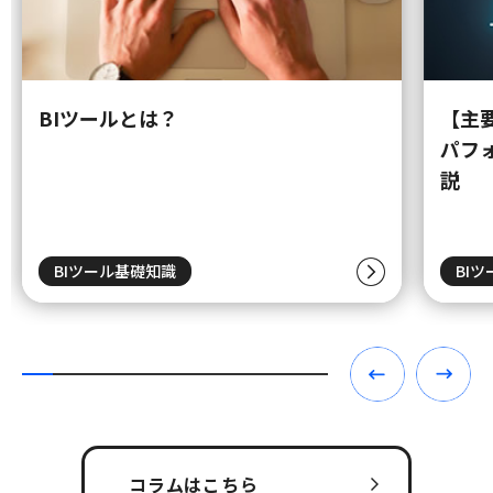
BIツールとは？
【主
パフ
説
BIツール基礎知識
BI
コラムはこちら