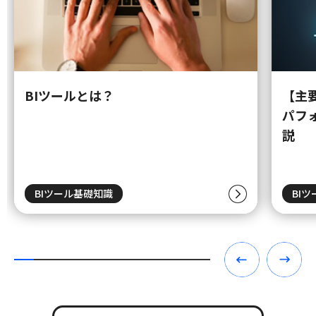
BIツールとは？
【主
パフ
説
BIツール基礎知識
BI