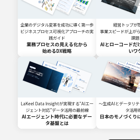
企業のデジタル変革を成功に導く第一歩
経営トップが
ビジネスプロセス可視化アプローチの実
事業スピードが上がら
践ガイド
課題
業務プロセスの見える化から
AIとローコードだ
始めるDX戦略
いワ
LaKeel Data Insightが実現する“AIエー
～生成AIとデータリ
ジェント対応”データ活用の最前線
タ活用
AIエージェント時代に必要なデー
日本のモノづくりに
タ基盤とは