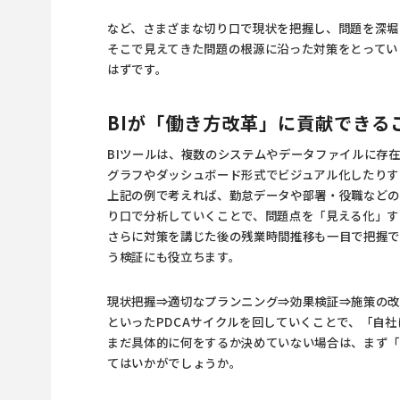
など、さまざまな切り口で現状を把握し、問題を深堀
そこで見えてきた問題の根源に沿った対策をとってい
はずです。
BIが「働き方改革」に貢献できる
BIツール
は、複数のシステムやデータファイルに存
グラフやダッシュボード形式でビジュアル化したりす
上記の例で考えれば、勤怠データや部署・役職などの人
り口で分析していくことで、問題点を「見える化」す
さらに対策を講じた後の残業時間推移も一目で把握で
う検証にも役立ちます。
現状把握⇒適切なプランニング⇒効果検証⇒施策の
といったPDCAサイクルを回していくことで、「自
まだ具体的に何をするか決めていない場合は、まず
てはいかがでしょうか。