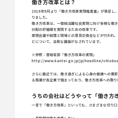
働き方改革とは？
2016年9月より「働き方改革実現推進室」が発足
りました。
働き方改革は、一億総活躍社会実現に向け多様な働
分配の好循環を実現するための改革です。
実現会議や総理と現場との意見交換会などが行われ、
どについて、活発な議論がなされています。
※参照：首相官邸「働き方改革の実現」
http://www.kantei.go.jp/jp/headline/ichiok
さらに最近では、働き過ぎによる心身の健康への悪影
る風潮が各企業で強まっており、働き方改革への取り
うちの会社はどうやって「働き方
一言で「働き方改革」といっても、さまざまな切り口
・長時間労働を改善したい