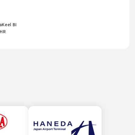
？
el BI
HR