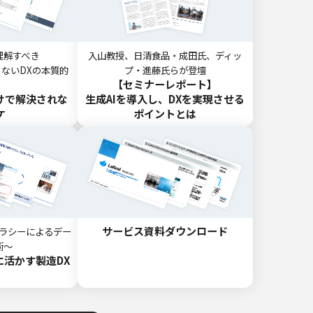
理解すべき
入山教授、日清食品・成田氏、ディッ
ないDXの本質的
プ・進藤氏らが登壇
【セミナーレポート】
けで
解決されな
生成AIを導入し、DXを実現させる
ケ
ポイントとは
サービス資料ダウンロード
テラシーによるデー
術～
活かす製造DX