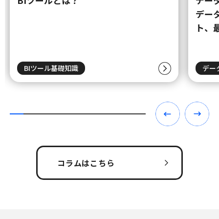
デー
ト、
BIツール基礎知識
デー
コラムはこちら