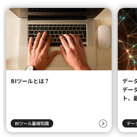
BIツールとは？
デー
デー
ト、
BIツール基礎知識
デー