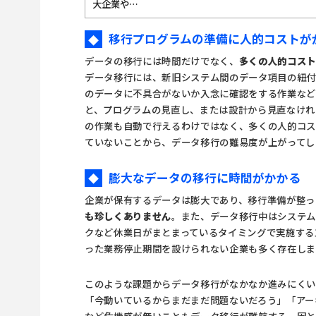
大企業や…
移行プログラムの準備に人的コストが
◆
データの移行には時間だけでなく、
多くの人的コス
データ移行には、新旧システム間のデータ項目の紐
のデータに不具合がないか入念に確認をする作業など
と、プログラムの見直し、または設計から見直なけれ
の作業も自動で行えるわけではなく、多くの人的コス
ていないことから、データ移行の難易度が上がってし
膨大なデータの移行に時間がかかる
◆
企業が保有するデータは膨大であり、移行準備が整っ
も珍しくありません
。また、データ移行中はシステム
クなど休業日がまとまっているタイミングで実施する
った業務停止期間を設けられない企業も多く存在しま
このような課題からデータ移行がなかなか進みにくい
「今動いているからまだまだ問題ないだろう」「アー
など危機感が無いこともデータ移行が難航する一因と