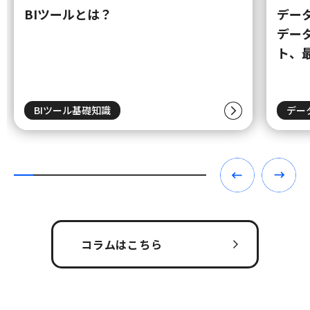
BIツールとは？
デー
デー
ト、
BIツール基礎知識
デー
コラムはこちら