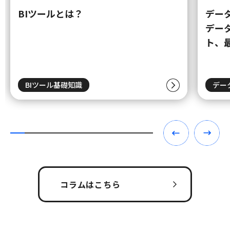
BIツールとは？
デー
デー
ト、
BIツール基礎知識
デー
コラムはこちら