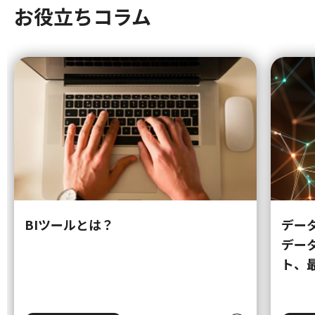
お役立ちコラム
BIツールとは？
デー
デー
ト、