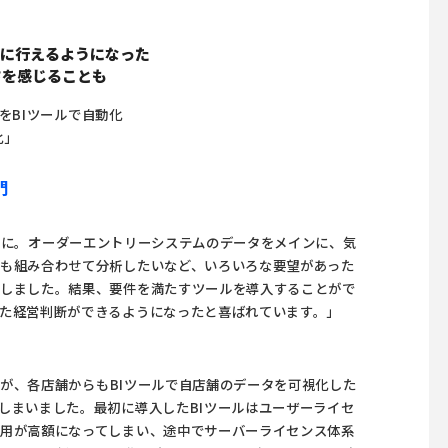
ーに行えるようになった
さを感じることも
成をBIツールで自動化
化」
門
とに。オーダーエントリーシステムのデータをメインに、気
も組み合わせて分析したいなど、いろいろな要望があった
較しました。結果、要件を満たすツールを導入することがで
た経営判断ができるようになったと喜ばれています。」
すが、各店舗からも
BIツール
で自店舗のデータを可視化した
しまいました。最初に導入した
BIツール
はユーザーライセ
用が高額になってしまい、途中でサーバーライセンス体系