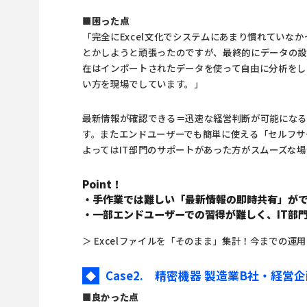
■困った点
「完全にExcel文化でシステムにあまり慣れていな
とかしようと頑張ったのですが、最終的にデータの設
在はインポートされたデータを使って自由に分析をし
い方を現場でしています。」
最新情報が確認できる＝迅速な経営判断が可能になる
す。またエンドユーザーでも簡単に使える「セルフサ
よってはIT部門のサポートがあった方がスムーズな
Point！
・手作業では難しい「最新情報の即時共有」が
・一部エンドユーザーでの習得が難しく、IT部
＞ Excelファイルを「そのまま」集計！今までの
Case2. 精密機器 製造業B社・経営
◆
■良かった点