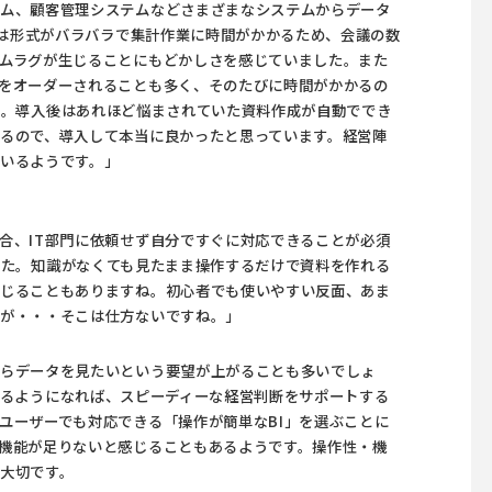
テム、顧客管理システムなどさまざまなシステムからデータ
タは形式がバラバラで集計作業に時間がかかるため、会議の数
ムラグが生じることにもどかしさを感じていました。また
をオーダーされることも多く、そのたびに時間がかかるの
た。導入後はあれほど悩まされていた資料作成が自動ででき
るので、導入して本当に良かったと思っています。経営陣
いるようです。」
合、IT部門に依頼せず自分ですぐに対応できることが必須
した。知識がなくても見たまま操作するだけで資料を作れる
感じることもありますね。初心者でも使いやすい反面、あま
すが・・・そこは仕方ないですね。」
からデータを見たいという要望が上がることも多いでしょ
るようになれば、スピーディーな経営判断をサポートする
ユーザーでも対応できる「操作が簡単なBI」を選ぶことに
機能が足りないと感じることもあるようです。操作性・機
大切です。