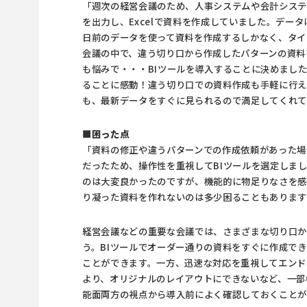
「週次の経営会議のため、人事システムや会計シス
を出力し、Excelで資料を作成していました。デー
日前のデータを使って資料を作成するしかなく、タイ
会議の中で、違う切り口から作成したパターンの資料
も悩みで・・・
BIツール
を導入することに決めまし
ることに感動！違う切り口での資料作成も手軽に行え
も、最新データをすぐに見られるので満足してくれて
■困った点
「資料の修正や違うパターンでの作成依頼があった場
だったため、操作性を重視して
BIツール
を選定しま
のは大変良かったのですが、機能的に物足りなさを
り凝った資料を作れないのは多少困ることもありま
経営会議などの重要な会議では、さまざまな切り口
う。
BIツール
でオーダー通りの資料をすぐに作成でき
ことができます。一方、迅速な対応を重視してエンド
より、オリジナルのレイアウトにできないなど、一部
能面両方の視点から導入前によく確認しておくことが