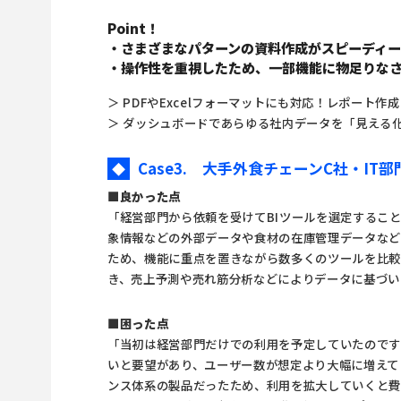
Point！
・さまざまなパターンの資料作成がスピーディ
・操作性を重視したため、一部機能に物足りな
＞ PDFやExcelフォーマットにも対応！レポート作
＞ ダッシュボードであらゆる社内データを「見える
Case3. 大手外食チェーンC社・IT部
◆
■良かった点
「経営部門から依頼を受けて
BIツール
を選定するこ
象情報などの外部データや食材の在庫管理データなど
ため、機能に重点を置きながら数多くのツールを比
き、売上予測や売れ筋分析などによりデータに基づい
■困った点
「当初は経営部門だけでの利用を予定していたので
いと要望があり、ユーザー数が想定より大幅に増えて
ンス体系の製品だったため、利用を拡大していくと費