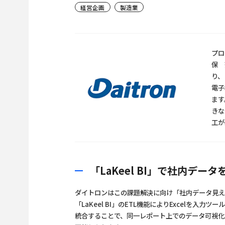
経営企画
製造業
プロ
保 
り、
電子
ます
きな
工が
「LaKeel BI」で社内デ
ダイトロンはこの課題解決に向け「社内データ見える
「LaKeel BI」のETL機能によりExcelを
統合することで、同一レポート上でのデータ可視化