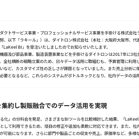
ダクトサービス事業・プロフェッショナルサービス事業を手掛ける株式会社
努、以下「ラキール」）は、ダイトロン株式会社（本社：大阪府大阪市、代表
「LaKeel BI」を受注いたしましたのでお知らせいたします。
機器及び部品事業、製造装置事業などを手掛けるダイトロンは2017年に3
。全社横断の戦略立案のため、日々データ活用に取組むも、予算管理に利用し
いなど、カスタマイズ性の乏しさが課題となっていました。また売上分析に
必要となるなど、これらのシステムがボトルネックとなり、社内データの活
ータを集約し製販融合でのデータ活用を実現
化」の分科会を発足、さまざまなBIツールを比較検討した結果、「LaKeel 
入力ツールとして利用できるため、項目の修正や追加も柔軟に対応できます。また、社
が可能になります。さらに部門や製品ごとの収支や売上、原価率など、多様