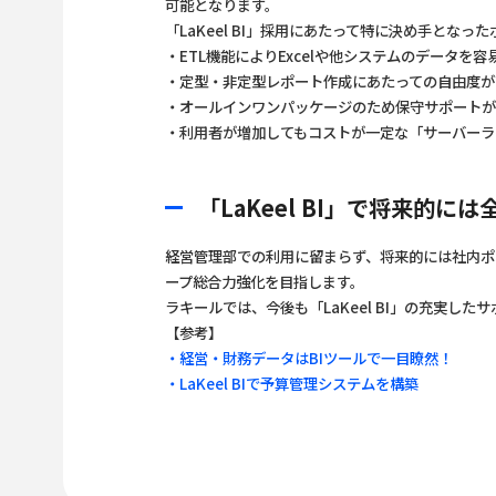
可能となります。
「LaKeel BI」採用にあたって特に決め手とな
・ETL機能によりExcelや他システムのデータを
・定型・非定型レポート作成にあたっての自由度が
・オールインワンパッケージのため保守サポート
・利用者が増加してもコストが一定な「サーバーラ
「LaKeel BI」で将来的
経営管理部での利用に留まらず、将来的には社内ポ
ープ総合力強化を目指します。
ラキールでは、今後も「LaKeel BI」の充実
【参考】
・経営・財務データはBIツールで一目瞭然！
・LaKeel BIで予算管理システムを構築