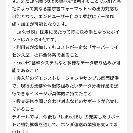
す。またLaKeel Studio機能を使用することで取引先各
社によって異なる請求書フォーマットへの出力対応も
可能となり、エンドユーザー自身で柔軟にデータ作
成・加工が可能となります。
「LaKeel BI」採用にあたって特に決め手となったポイ
ントは以下の4点です。
・利用者が増加してもコストが一定な「サーバーライ
センス型」の料金体系であること
・Excelや基幹システムなど多様なデータ取り込みが可
能であること
・導入前のデモンストレーションやサンプル画面提供
で、現行の業務や今後取組みたいデータ分析作業を遂
行できるイメージが具体的に持てたこと
・教育研修や問い合わせ対応などのサポートが充実し
ていること
ラキールでは、今後も「LaKeel BI」の充実したサポー
トと機能拡張を通して、ホンダ運送の業務を支えてま
いります。