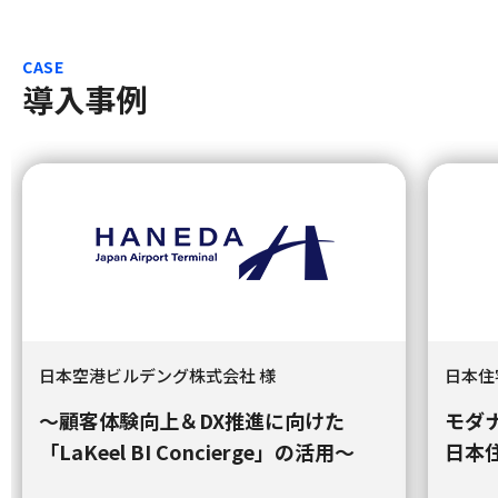
CASE
導入事例
日本空港ビルデング株式会社 様
日本住
～顧客体験向上＆DX推進に向けた
モダ
「LaKeel BI Concierge」の活用～
日本