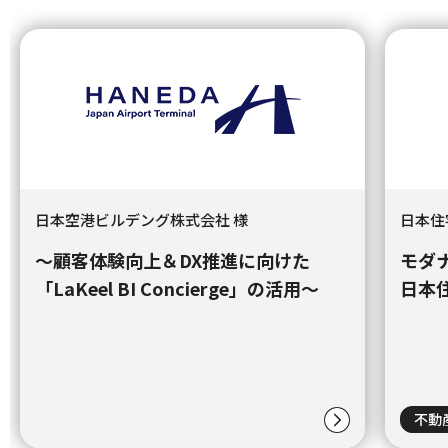
日本空港ビルデング株式会社 様
日本住
～顧客体験向上＆DX推進に向けた
モダ
「LaKeel BI Concierge」の活用～
日本
不動